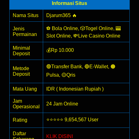
Informasi Situs
Nama Situs
Djarum365 🔥
⚽ Bola Online, 🎲Togel Online, 🎰
Jenis
Permainan
Slot Online, 💸Live Casino Online
Minimal
💰Rp 10.000
Deposit
🟢Transfer Bank, 🔵E-Wallet, 🟠
Metode
Deposit
Pulsa, 🟡Qris
Mata Uang
IDR ( Indonesian Rupiah )
Jam
24 Jam Online
Operasional
⭐⭐⭐⭐⭐ 9,654,567 User
Rating
Daftar
KLIK DISINI